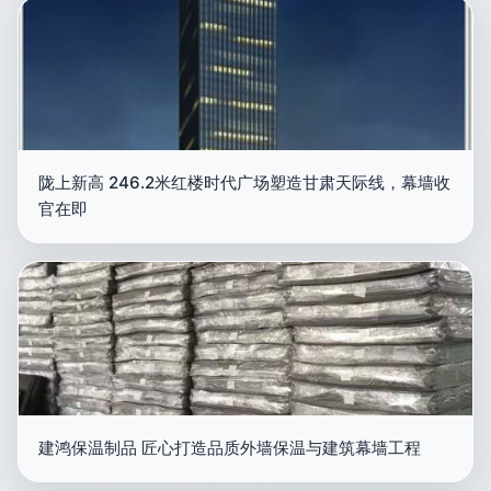
陇上新高 246.2米红楼时代广场塑造甘肃天际线，幕墙收
官在即
建鸿保温制品 匠心打造品质外墙保温与建筑幕墙工程