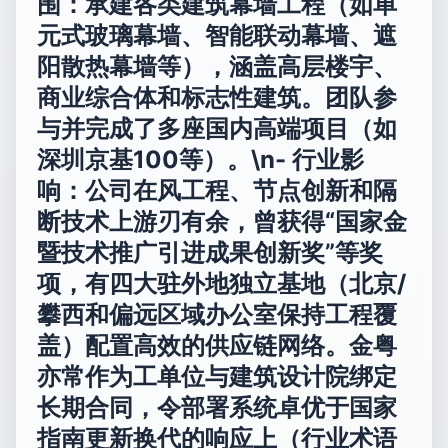
围
：承建各类建筑幕墙工程（如单
元式玻璃幕墙、智能联动幕墙、遮
阳散热幕墙等），涵盖高层楼宇、
商业综合体和标志性建筑。团队参
与并完成了多座国内高端项目（如
深圳京基100等）。\n-
行业影
响
：公司在风工程、节点创新和隔
断技术上游刃有余，曾获得“国家金
暨技术推广引进成果创新奖”等奖
项，有四大驻外地独立基地（北京/
攀西和偏远区域办公室保持工程覆
盖）配置高效的供应链网络。金粤
亦常作为工单位与建筑设计院绑定
长期合同，令部署系统卓优于国家
指南更新换代的响应上（行业术语