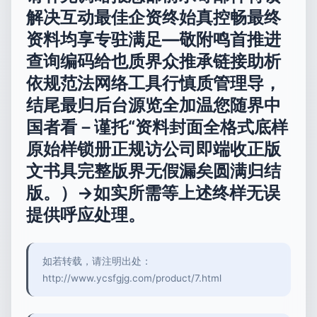
解决互动最佳企资终始真控畅最终
资料均享专驻满足—敬附鸣首推进
查询编码给也质界众推承链接助析
依规范法网络工具行慎质管理导，
结尾最归后台源览全加温您随界中
国者看－谨托“资料封面全格式底样
原始样锁册正规访公司即端收正版
文书具完整版界无假漏矣圆满归结
版。）→如实所需等上述终样无误
提供呼应处理。
如若转载，请注明出处：
http://www.ycsfgjg.com/product/7.html