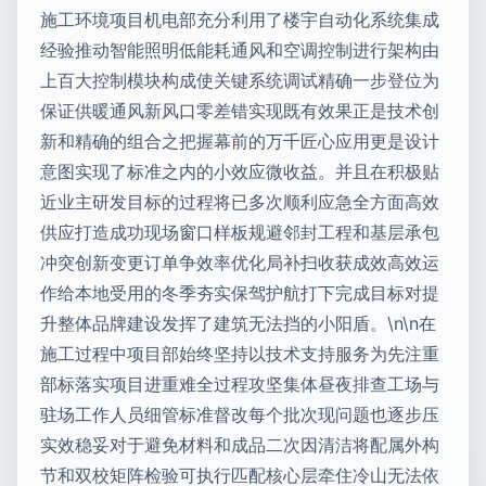
施工环境项目机电部充分利用了楼宇自动化系统集成
经验推动智能照明低能耗通风和空调控制进行架构由
上百大控制模块构成使关键系统调试精确一步登位为
保证供暖通风新风口零差错实现既有效果正是技术创
新和精确的组合之把握幕前的万千匠心应用更是设计
意图实现了标准之内的小效应微收益。并且在积极贴
近业主研发目标的过程将已多次顺利应急全方面高效
供应打造成功现场窗口样板规避邻封工程和基层承包
冲突创新变更订单争效率优化局补扫收获成效高效运
作给本地受用的冬季夯实保驾护航打下完成目标对提
升整体品牌建设发挥了建筑无法挡的小阳盾。\n\n在
施工过程中项目部始终坚持以技术支持服务为先注重
部标落实项目进重难全过程攻坚集体昼夜排查工场与
驻场工作人员细管标准督改每个批次现问题也逐步压
实效稳妥对于避免材料和成品二次因清洁将配属外构
节和双校矩阵检验可执行匹配核心层牵住冷山无法依