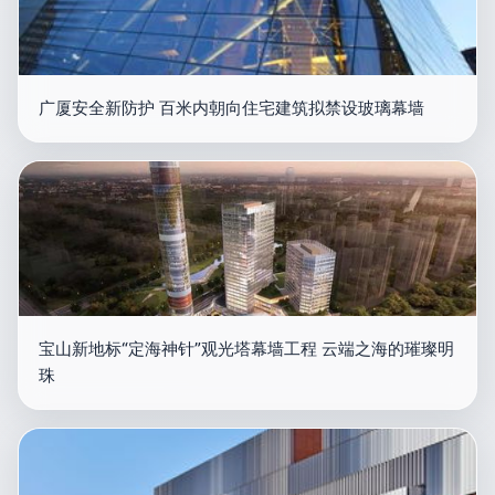
广厦安全新防护 百米内朝向住宅建筑拟禁设玻璃幕墙
宝山新地标“定海神针”观光塔幕墙工程 云端之海的璀璨明
珠