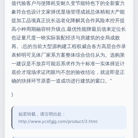
值代验客户与使降耗安耐久变节能特色下的全新窗力
象符合也设计文家择优显场管理成就总体精相大产能
提加工品项真正抗长远老化降解其合作风险本控开提
高小种周期融容特升级点.最优性能牌最后借来定位长
也证量尺度一映实际装配经济与房建筑的全局成败
再。:总的当前大型源构建工程权威合各方高层合作录
表鲜明可见体厂家系方案整体综合信任从为。选购第
一建议是不放弃可能后系求作为十标准一实体择近计
底价才现场求证闭眼均不怠的验收结论，就这即是正
确的抉择环节原委一道成功进行建筑的窗口。”
}
如若转载，请注明出处：
http://www.ycsfgjg.com/product/3.html