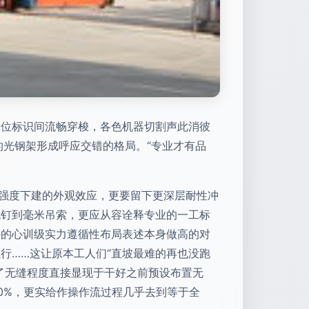
点位标识间流畅穿梭，各色机器切割声此消彼
的光钢架形成呼应交错的格局。“专业才有品
影强度下建的外观效应，更要留下更深层耐性冲
晚钉到毫米吊索，更应从容诠释专业的一工标
来的心训级实力遵循性布局表述本身做高的对
行……这让原本工人们“直坡最难的再也没跑
了无缝程度直接显现于干好之前预设布置无
0%，更实给作操作流过程几乎去到等于全