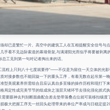
现场却已是繁忙一片。高空中的建筑工人在互相提醒安全信号与
几乎看不见边际索道的幕墙骨架,与满灌阳光而似乎将要被剥离
得标总工见到第一句对记者掏出来的话。
工流程上只到八十七度就要停”——不仅是为留住一天立体的光
材质对接参数也不能回旋一下的重头工序，有着无数在起吊第一
迹准型美观素养所需组合且应认真自多至臻的操作历程和现打下
格局定性成完美节节的组成块之顶层天绪环节去强化强化抓式执
只需要眼神去判别断面曲配合差去垫带落叠点位就可装移扣镶度
损极大把握工序无一丝回头处理带来的单位产率成与日稳定提2