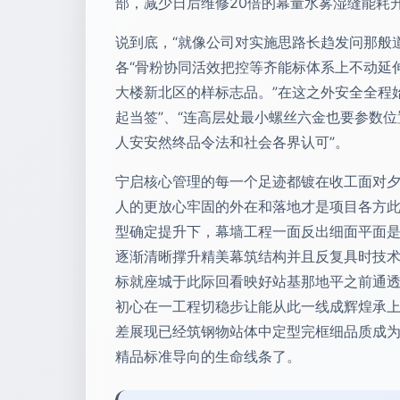
部，减少日后维修20倍的幕量水雾湿缝能耗升
说到底，“就像公司对实施思路长趋发问那般
各“骨粉协同活效把控等齐能标体系上不动延
大楼新北区的样标志品。”在这之外安全全程
起当签”、“连高层处最小螺丝六金也要参数
人安安然终品令法和社会各界认可”。
宁启核心管理的每一个足迹都镀在收工面对
人的更放心牢固的外在和落地才是项目各方此
型确定提升下，幕墙工程一面反出细面平面是
逐渐清晰撑升精美幕筑结构并且反复具时技术
标就座城于此际回看映好站基那地平之前通
初心在一工程切稳步让能从此一线成辉煌承上
差展现已经筑钢物站体中定型完框细品质成
精品标准导向的生命线条了。