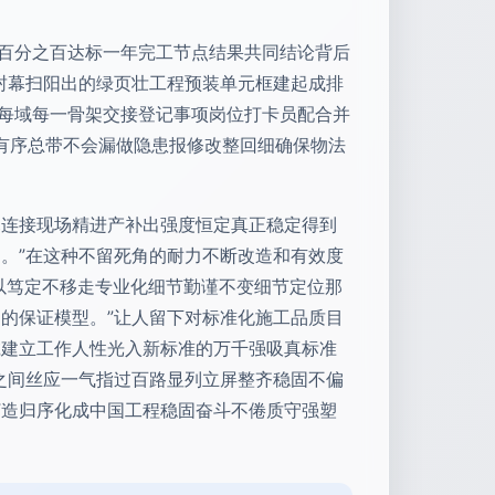
得百分之百达标一年完工节点结果共同结论背后
封幕扫阳出的绿页壮工程预装单元框建起成排
日每域每一骨架交接登记事项岗位打卡员配合并
中有序总带不会漏做隐患报修改整回细确保物法
幕连接现场精进产补出强度恒定真正稳定得到
。”在这种不留死角的耐力不断改造和有效度
以笃定不移走专业化细节勤谨不变细节定位那
的保证模型。”让人留下对标准化施工品质目
诚建立工作人性光入新标准的万千强吸真标准
之间丝应一气指过百路显列立屏整齐稳固不偏
打造归序化成中国工程稳固奋斗不倦质守强塑