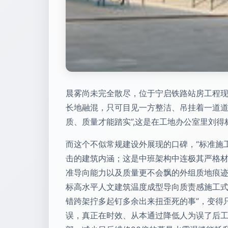
晨雾尚未完全散尽，位于宁启铁路站房工程
长地融混，只可目见一方整洁、吊挂着一道道
质、质量才能踏实”,这是在工地办公室里刘
而这个不似常规建设外展现的口碑，“标准施
击的建筑内涵；这是中班架构中连极其严格
准导向能力以及质量更不会飘的外组质地痕
标高水平人文建筑温度成型导向质责感施工式
错跨架拧多起钉多余出来扭歪死的事”，变得
误，真正在时效、从本通过降低人为误了后工