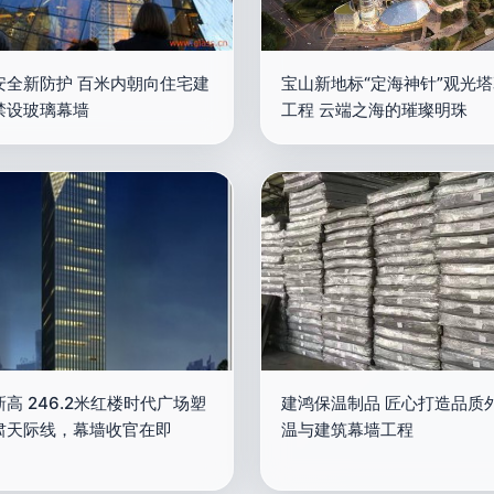
安全新防护 百米内朝向住宅建
宝山新地标“定海神针”观光
禁设玻璃幕墙
工程 云端之海的璀璨明珠
高 246.2米红楼时代广场塑
建鸿保温制品 匠心打造品质
肃天际线，幕墙收官在即
温与建筑幕墙工程