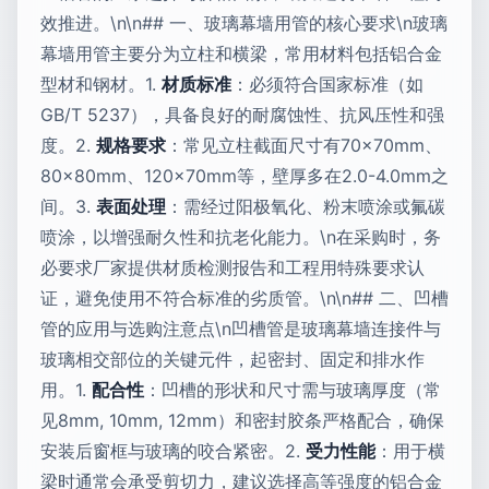
效推进。\n\n## 一、玻璃幕墙用管的核心要求\n玻璃
幕墙用管主要分为立柱和横梁，常用材料包括铝合金
型材和钢材。1.
材质标准
：必须符合国家标准（如
GB/T 5237），具备良好的耐腐蚀性、抗风压性和强
度。2.
规格要求
：常见立柱截面尺寸有70×70mm、
80×80mm、120×70mm等，壁厚多在2.0-4.0mm之
间。3.
表面处理
：需经过阳极氧化、粉末喷涂或氟碳
喷涂，以增强耐久性和抗老化能力。\n在采购时，务
必要求厂家提供材质检测报告和工程用特殊要求认
证，避免使用不符合标准的劣质管。\n\n## 二、凹槽
管的应用与选购注意点\n凹槽管是玻璃幕墙连接件与
玻璃相交部位的关键元件，起密封、固定和排水作
用。1.
配合性
：凹槽的形状和尺寸需与玻璃厚度（常
见8mm, 10mm, 12mm）和密封胶条严格配合，确保
安装后窗框与玻璃的咬合紧密。2.
受力性能
：用于横
梁时通常会承受剪切力，建议选择高等强度的铝合金